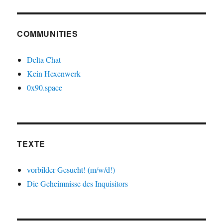
COMMUNITIES
Delta Chat
Kein Hexenwerk
0x90.space
TEXTE
v̶o̶rbilder Gesucht! (̶m̶/̶w/d!)
Die Geheimnisse des Inquisitors