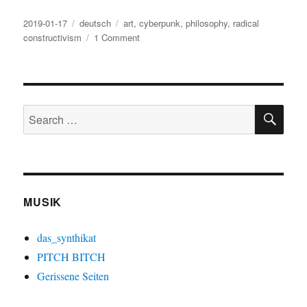
Posted
Categories
Tags
2019-01-17
deutsch
art
,
cyberpunk
,
philosophy
,
radical
on
on
constructivism
1 Comment
1
Wirklichkeit
der
#Fantasie
SE
Search
for:
MUSIK
das_synthikat
PITCH BITCH
Gerissene Seiten