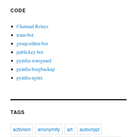
CODE
Chatmail Relays
team-bot
group-editor-bot
publickey-bot
pyinfra-wireguard
pyinfra-borgbackup
pyinfra-nginx
TAGS
activism
anonymity
art
autocrypt