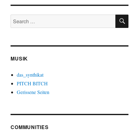
SE
Search
for:
MUSIK
das_synthikat
PITCH BITCH
Gerissene Seiten
COMMUNITIES