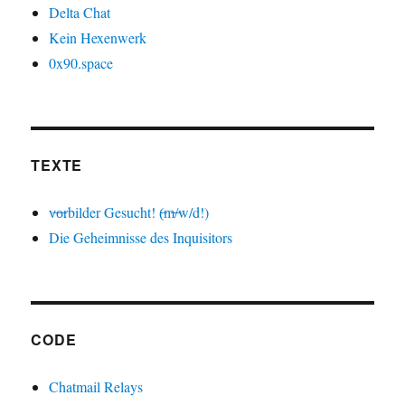
Delta Chat
Kein Hexenwerk
0x90.space
TEXTE
v̶o̶rbilder Gesucht! (̶m̶/̶w/d!)
Die Geheimnisse des Inquisitors
CODE
Chatmail Relays