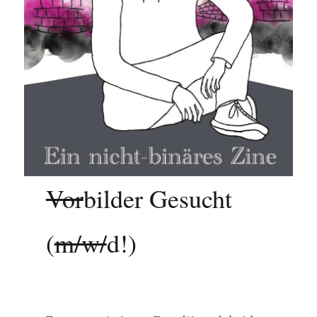
Vor
bilder Gesucht
(
m/w/
d!)