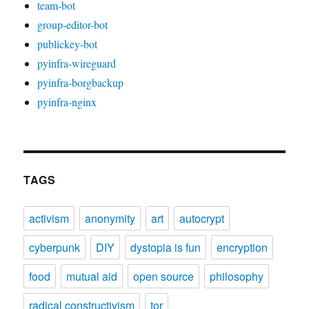
team-bot
group-editor-bot
publickey-bot
pyinfra-wireguard
pyinfra-borgbackup
pyinfra-nginx
TAGS
activism
anonymity
art
autocrypt
cyberpunk
DIY
dystopia is fun
encryption
food
mutual aid
open source
philosophy
radical constructivism
tor