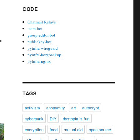
CODE
Chatmail Relays
team-bot
group-editor-bot
en
publickey-bot
pyinfra-wireguard
pyinfra-borgbackup
pyinfra-nginx
TAGS
activism
anonymity
art
autocrypt
cyberpunk
DIY
dystopia is fun
encryption
food
mutual aid
open source