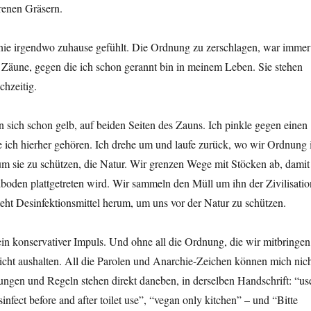
hrenen Gräsern.
nie irgendwo zuhause gefühlt. Die Ordnung zu zerschlagen, war immer
 Zäune, gegen die ich schon gerannt bin in meinem Leben. Sie stehen
ichzeitig.
n sich schon gelb, auf beiden Seiten des Zauns. Ich pinkle gegen einen
 ich hierher gehören. Ich drehe um und laufe zurück, wo wir Ordnung 
um sie zu schützen, die Natur. Wir grenzen Wege mit Stöcken ab, damit
oden plattgetreten wird. Wir sammeln den Müll um ihn der Zivilisatio
eht Desinfektionsmittel herum, um uns vor der Natur zu schützen.
ein konservativer Impuls. Und ohne all die Ordnung, die wir mitbringen
icht aushalten. All die Parolen und Anarchie-Zeichen können mich nic
ungen und Regeln stehen direkt daneben, in derselben Handschrift: “us
infect before and after toilet use”, “vegan only kitchen” – und “Bitte