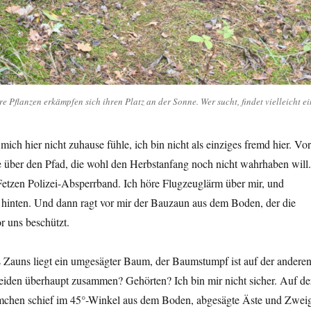
 Pflanzen erkämpfen sich ihren Platz an der Sonne. Wer sucht, findet vielleicht e
ich hier nicht zuhause fühle, ich bin nicht als einziges fremd hier. Vor
e über den Pfad, die wohl den Herbstanfang noch nicht wahrhaben will.
Fetzen Polizei-Absperrband. Ich höre Flugzeuglärm über mir, und
inten. Und dann ragt vor mir der Bauzaun aus dem Boden, der die
r uns beschützt.
s Zauns liegt ein umgesägter Baum, der Baumstumpf ist auf der andere
eiden überhaupt zusammen? Gehörten? Ich bin mir nicht sicher. Auf de
mchen schief im 45°-Winkel aus dem Boden, abgesägte Äste und Zwei