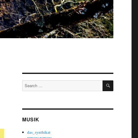
SEARCH
Search
for:
MUSIK
das_synthikat