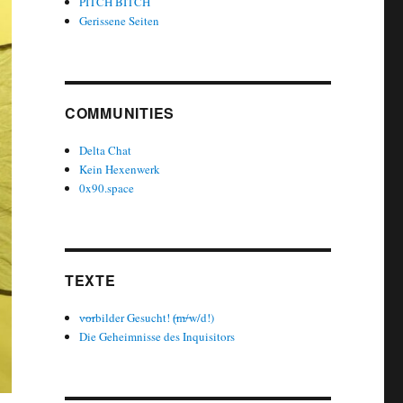
PITCH BITCH
Gerissene Seiten
COMMUNITIES
Delta Chat
Kein Hexenwerk
0x90.space
TEXTE
v̶o̶rbilder Gesucht! (̶m̶/̶w/d!)
Die Geheimnisse des Inquisitors