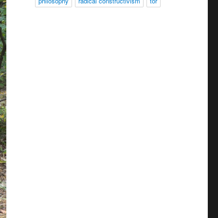
philosophy
radical constructivism
tor