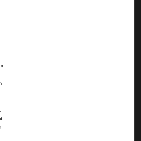
in
n
,
ht
e