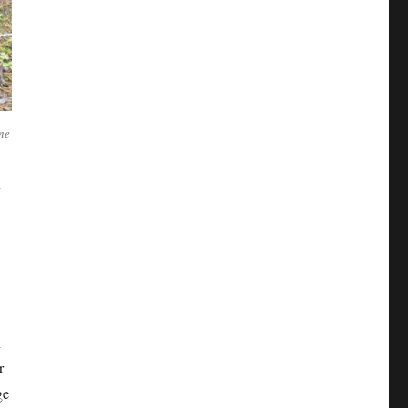
ine
n
r
ge