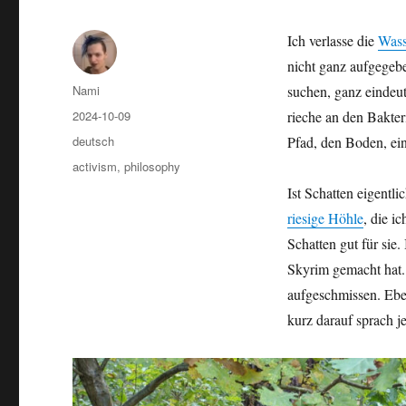
Ich verlasse die
Wass
nicht ganz aufgegeb
Author
Nami
suchen, ganz eindeuti
Posted
2024-10-09
rieche an den Bakter
on
Categories
deutsch
Pfad, den Boden, ein
Tags
activism
,
philosophy
Ist Schatten eigentl
riesige Höhle
, die i
Schatten gut für sie.
Skyrim gemacht hat.
aufgeschmissen. Eben
kurz darauf sprach j